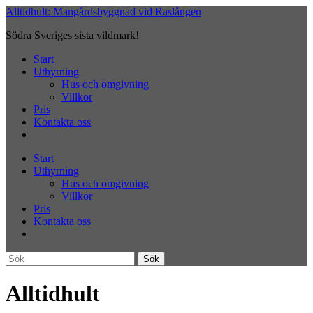
Hoppa
Alltidhult: Mangårdsbyggnad vid Raslången
till
Södra Sveriges sista vildmark!
huvudinnehåll
Slå
Start
på/av
Uthyrning
mobilmeny
Hus och omgivning
Villkor
Pris
Kontakta oss
Start
Uthyrning
Hus och omgivning
Villkor
Pris
Kontakta oss
Sök
Sök
efter:
Alltidhult