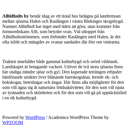
Alltidhults by
består idag av ett tiotal hus belägna på landremsan
mellan sjöarna Halen och Raslången i västra Blekinges skogsbygd.
Namnet
Alltidhult
har inget med tiden att göra, utan kommer från
fornnordiskans Alft, som betyder svan. Vid utloppet från
Alltidhultsströmmen, som förbinder Raslången med Halen, är det
ofta isfritt och mängder av svanar samlades där förr om vintrarna.
Trakten innehåller både gammal kulturbygd och orörd vildmark.
Landskapet är betagande vackert. Utöver de två stora sjöarna finns
här otaliga mindre sjöar och gyl. Den kuperade terrängen erbjuder
hänförande utsikter över blånande barrskogsåsar, leende ek- och
bokskogar, beteshagar och ängar. Här finns alla möjligheter för den
som vill ägna sig åt naturnära fritdsaktiviteter, för den som vill njuta
av tystnaden och skönheten och för den som vill gå på upptäcktsfärd
i en rik kulturbygd.
Powered by
WordPress
/ Academica WordPress Theme by
WPZOOM