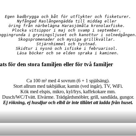
Egen badbrygga och båt för utflykter och fisketurer.
Nyfångad Raslångengädda till middag eller 
öring från närbelägna Harasjömåla kronolaxfiske. 
Plocka vitsippor i maj och svamp i september. 
oggingrunda i gryningsljuset och kanottur i solnedgången
Skogspromenader och mysiga grillkvällar. 
Stjärnhimmel och tystnad. 
Skidtur i nysnö och isfiske i februarisol. 
Läsa böcker och se elden spraka i kaminen.
 för den stora familjen eller för två familjer
Ca 100 m² med 4 sovrum (6 + 1 spjälsäng).
Stort allrum med takbjälkar, kamin (ved ingår), TV, WiFi.
Kök med elspis, mikro, kyl/frys, kaffekokare mm.
Dusch/WC/Tvätt. Elvärme. Trädgårdsmöbler, grill, sandlåda, gungor.
Ej rökning, ej husdjur och elbil är inte tillåtet att ladda från huset.