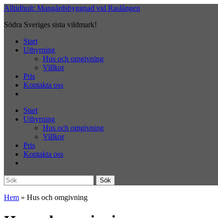
Hoppa
Alltidhult: Mangårdsbyggnad vid Raslången
till
Södra Sveriges sista vildmark!
huvudinnehåll
Slå
Start
på/av
Uthyrning
mobilmeny
Hus och omgivning
Villkor
Pris
Kontakta oss
Start
Uthyrning
Hus och omgivning
Villkor
Pris
Kontakta oss
Sök
Sök
efter:
Hem
»
Hus och omgivning